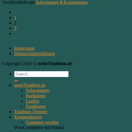
Veröffentlicht am
Schwimmen
6
Kommentare
1
2
3
Impressum
Datenschutzerklärung
Copyright 2026 ©
meinTriathlon.de
meinTriathlon.de
Schwimmen
Radfahren
Laufen
Ernährung
Triathlon Termine
Kooperationen
Gastautor werden
WooCommerce not Found