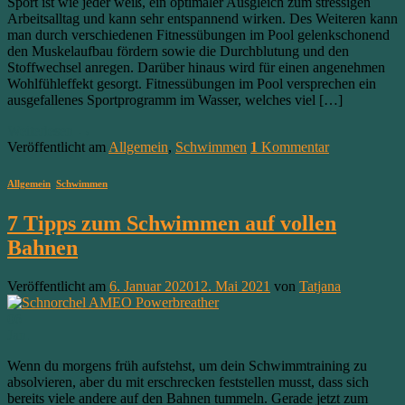
Sport ist wie jeder weiß, ein optimaler Ausgleich zum stressigen
Arbeitsalltag und kann sehr entspannend wirken. Des Weiteren kann
man durch verschiedenen Fitnessübungen im Pool gelenkschonend
den Muskelaufbau fördern sowie die Durchblutung und den
Stoffwechsel anregen. Darüber hinaus wird für einen angenehmen
Wohlfühleffekt gesorgt. Fitnessübungen im Pool versprechen ein
ausgefallenes Sportprogramm im Wasser, welches viel […]
Weiterlesen
→
Veröffentlicht am
Allgemein
,
Schwimmen
1
Kommentar
Allgemein
,
Schwimmen
7 Tipps zum Schwimmen auf vollen
Bahnen
Veröffentlicht am
6. Januar 2020
12. Mai 2021
von
Tatjana
06
Jan.
Wenn du morgens früh aufstehst, um dein Schwimmtraining zu
absolvieren, aber du mit erschrecken feststellen musst, dass sich
bereits viele andere auf den Bahnen tummeln. Gerade jetzt zum