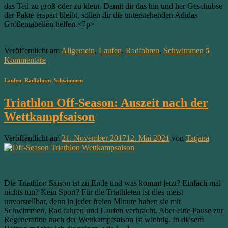
das Teil zu groß oder zu klein. Damit dir das hin und her Geschubse
der Pakte erspart bleibt, sollen dir die unterstehenden Adidas
Größentabellen helfen.<7p>
Weiterlesen
→
Veröffentlicht am
Allgemein
,
Laufen
,
Radfahren
,
Schwimmen
5
Kommentare
Laufen
,
Radfahren
,
Schwimmen
Triathlon Off-Season: Auszeit nach der
Wettkampfsaison
Veröffentlicht am
21. November 2017
12. Mai 2021
von
Tatjana
21
Nov.
Die Triathlon Saison ist zu Ende und was kommt jetzt? Einfach mal
nichts tun? Kein Sport? Für die Triathleten ist dies meist
unvorstellbar, denn in jeder freien Minute haben sie mit
Schwimmen, Rad fahren und Laufen verbracht. Aber eine Pause zur
Regeneration nach der Wettkampfsaison ist wichtig. In diesem