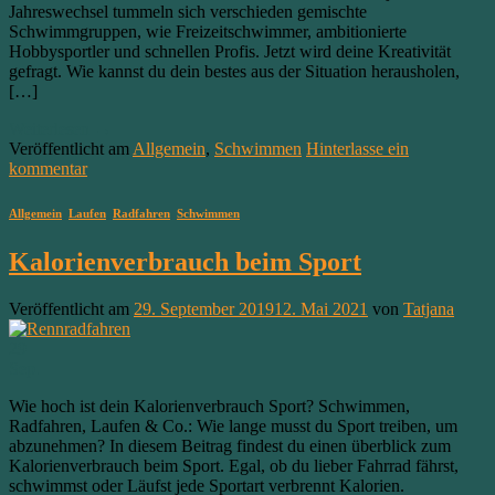
Jahreswechsel tummeln sich verschieden gemischte
Schwimmgruppen, wie Freizeitschwimmer, ambitionierte
Hobbysportler und schnellen Profis. Jetzt wird deine Kreativität
gefragt. Wie kannst du dein bestes aus der Situation herausholen,
[…]
Weiterlesen
→
Veröffentlicht am
Allgemein
,
Schwimmen
Hinterlasse ein
kommentar
Allgemein
,
Laufen
,
Radfahren
,
Schwimmen
Kalorienverbrauch beim Sport
Veröffentlicht am
29. September 2019
12. Mai 2021
von
Tatjana
29
Sep.
Wie hoch ist dein Kalorienverbrauch Sport? Schwimmen,
Radfahren, Laufen & Co.: Wie lange musst du Sport treiben, um
abzunehmen? In diesem Beitrag findest du einen überblick zum
Kalorienverbrauch beim Sport. Egal, ob du lieber Fahrrad fährst,
schwimmst oder Läufst jede Sportart verbrennt Kalorien.