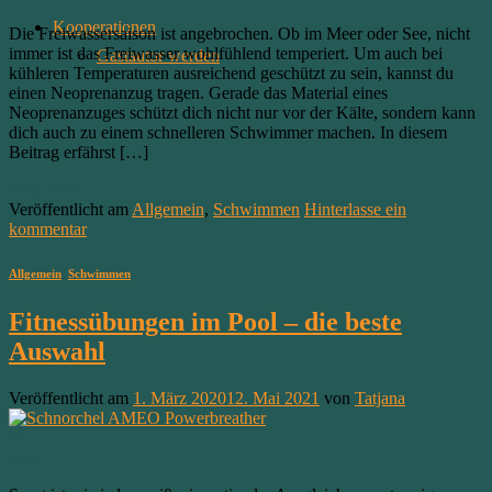
Kooperationen
Die Freiwassersaison ist angebrochen. Ob im Meer oder See, nicht
immer ist das Freiwasser wohlfühlend temperiert. Um auch bei
Gastautor werden
kühleren Temperaturen ausreichend geschützt zu sein, kannst du
einen Neoprenanzug tragen. Gerade das Material eines
Neoprenanzuges schützt dich nicht nur vor der Kälte, sondern kann
dich auch zu einem schnelleren Schwimmer machen. In diesem
Beitrag erfährst […]
Weiterlesen
→
Veröffentlicht am
Allgemein
,
Schwimmen
Hinterlasse ein
kommentar
Allgemein
,
Schwimmen
Fitnessübungen im Pool – die beste
Auswahl
Veröffentlicht am
1. März 2020
12. Mai 2021
von
Tatjana
01
März