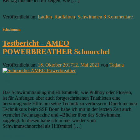
Beitrag möchte ich dir zeigen, wie […]
Weiterlesen
→
Veröffentlicht am
Laufen
,
Radfahren
,
Schwimmen
3
Kommentare
Schwimmen
Testbericht – AMEO
POWERBREATHER Schnorchel
Veröffentlicht am
16. Oktober 2017
12. Mai 2021
von
Tatjana
16
Okt.
Das Schwimmtraining mit Hilfsmitteln, wie Pullboy oder Flossen,
ist für Anfänger, aber auch fortgeschrittenen Triathleten eine
hervorragende Hilfe um seine Technik zu verbessern. Durch meinen
Technikkurs beim SSF Bonn habe ich mir in der letzten Zeit auch
vermehrt Fachmagazine und –Bücher über das Schwimmen
zugelegt. In diesen habe ich immer wieder vom
Schwimmschnorchel als Hilfsmittel […]
Weiterlesen
→