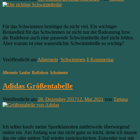
18
Okt.
Für das Schwimmen benötigst du nicht viel. Ein wichtiger
Bestandteil für das Schwimmen ist nicht nur der Badeanzug bzw.
die Badehose auch eine passende Schwimmbrille darf nicht fehlen.
Aber warum ist eine wasserdichte Schwimmbrille so wichtig?
Weiterlesen
→
Veröffentlicht am
Allgemein
,
Schwimmen
1
Kommentar
Allgemein
,
Laufen
,
Radfahren
,
Schwimmen
Adidas Größentabelle
Veröffentlicht am
28. Dezember 2017
12. Mai 2021
von
Tatjana
28
Dez.
Ich selber kaufe meine Sportklamotten mittlerweile überwiegend
online ein. Am Anfang war das nicht ganz so leicht, denn ich musste
das ein oder andere Teil wieder zurückschicken. Entweder war mir