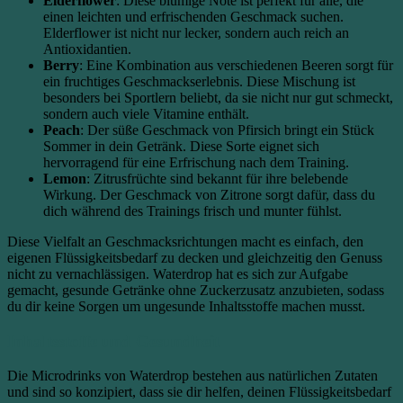
Elderflower
: Diese blumige Note ist perfekt für alle, die
einen leichten und erfrischenden Geschmack suchen.
Elderflower ist nicht nur lecker, sondern auch reich an
Antioxidantien.
Berry
: Eine Kombination aus verschiedenen Beeren sorgt für
ein fruchtiges Geschmackserlebnis. Diese Mischung ist
besonders bei Sportlern beliebt, da sie nicht nur gut schmeckt,
sondern auch viele Vitamine enthält.
Peach
: Der süße Geschmack von Pfirsich bringt ein Stück
Sommer in dein Getränk. Diese Sorte eignet sich
hervorragend für eine Erfrischung nach dem Training.
Lemon
: Zitrusfrüchte sind bekannt für ihre belebende
Wirkung. Der Geschmack von Zitrone sorgt dafür, dass du
dich während des Trainings frisch und munter fühlst.
Diese Vielfalt an Geschmacksrichtungen macht es einfach, den
eigenen Flüssigkeitsbedarf zu decken und gleichzeitig den Genuss
nicht zu vernachlässigen. Waterdrop hat es sich zur Aufgabe
gemacht, gesunde Getränke ohne Zuckerzusatz anzubieten, sodass
du dir keine Sorgen um ungesunde Inhaltsstoffe machen musst.
Inhaltsstoffe und Gesundheit
Die Microdrinks von Waterdrop bestehen aus natürlichen Zutaten
und sind so konzipiert, dass sie dir helfen, deinen Flüssigkeitsbedarf