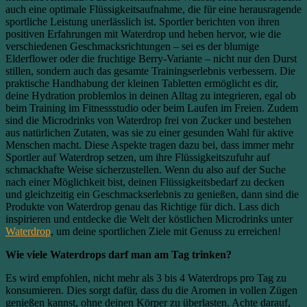
auch eine optimale Flüssigkeitsaufnahme, die für eine herausragende
sportliche Leistung unerlässlich ist. Sportler berichten von ihren
positiven Erfahrungen mit Waterdrop und heben hervor, wie die
verschiedenen Geschmacksrichtungen – sei es der blumige
Elderflower oder die fruchtige Berry-Variante – nicht nur den Durst
stillen, sondern auch das gesamte Trainingserlebnis verbessern. Die
praktische Handhabung der kleinen Tabletten ermöglicht es dir,
deine Hydration problemlos in deinen Alltag zu integrieren, egal ob
beim Training im Fitnessstudio oder beim Laufen im Freien. Zudem
sind die Microdrinks von Waterdrop frei von Zucker und bestehen
aus natürlichen Zutaten, was sie zu einer gesunden Wahl für aktive
Menschen macht. Diese Aspekte tragen dazu bei, dass immer mehr
Sportler auf Waterdrop setzen, um ihre Flüssigkeitszufuhr auf
schmackhafte Weise sicherzustellen. Wenn du also auf der Suche
nach einer Möglichkeit bist, deinen Flüssigkeitsbedarf zu decken
und gleichzeitig ein Geschmackserlebnis zu genießen, dann sind die
Produkte von Waterdrop genau das Richtige für dich. Lass dich
inspirieren und entdecke die Welt der köstlichen Microdrinks unter
Waterdrop
, um deine sportlichen Ziele mit Genuss zu erreichen!
Wie viele Waterdrops darf man am Tag trinken?
Es wird empfohlen, nicht mehr als 3 bis 4 Waterdrops pro Tag zu
konsumieren. Dies sorgt dafür, dass du die Aromen in vollen Zügen
genießen kannst, ohne deinen Körper zu überlasten. Achte darauf,