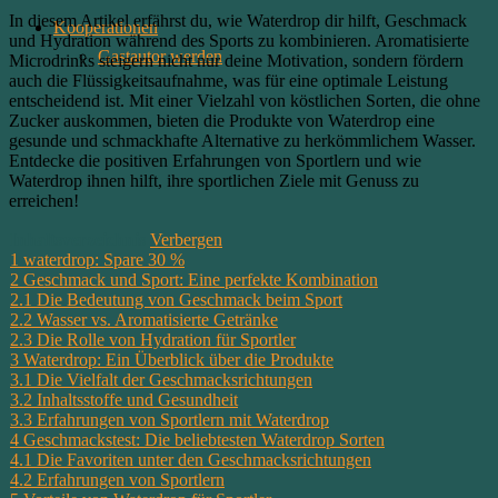
In diesem Artikel erfährst du, wie Waterdrop dir hilft, Geschmack
Kooperationen
und Hydration während des Sports zu kombinieren. Aromatisierte
Gastautor werden
Microdrinks steigern nicht nur deine Motivation, sondern fördern
auch die Flüssigkeitsaufnahme, was für eine optimale Leistung
entscheidend ist. Mit einer Vielzahl von köstlichen Sorten, die ohne
Zucker auskommen, bieten die Produkte von Waterdrop eine
gesunde und schmackhafte Alternative zu herkömmlichem Wasser.
Entdecke die positiven Erfahrungen von Sportlern und wie
Waterdrop ihnen hilft, ihre sportlichen Ziele mit Genuss zu
erreichen!
Inhaltsverzeichnis
Verbergen
1
waterdrop: Spare 30 %
2
Geschmack und Sport: Eine perfekte Kombination
2.1
Die Bedeutung von Geschmack beim Sport
2.2
Wasser vs. Aromatisierte Getränke
2.3
Die Rolle von Hydration für Sportler
3
Waterdrop: Ein Überblick über die Produkte
3.1
Die Vielfalt der Geschmacksrichtungen
3.2
Inhaltsstoffe und Gesundheit
3.3
Erfahrungen von Sportlern mit Waterdrop
4
Geschmackstest: Die beliebtesten Waterdrop Sorten
4.1
Die Favoriten unter den Geschmacksrichtungen
4.2
Erfahrungen von Sportlern