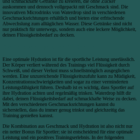
und schmackhafte Getränke zu kreieren, die ohne Zucker
auskommen und dennoch vollgepackt mit Geschmack sind. Die
innovativen Microdrinks von Waterdrop sind in verschiedenen
Geschmacksrichtungen erhältlich und bieten eine erfrischende
Abwechslung zum alltäglichen Wasser. Diese Getränke sind nicht
nur praktisch für unterwegs, sondern auch eine leckere Möglichkeit,
deinen Flüssigkeitsbedarf zu decken.
Die Rolle von Hydration für Sportler
Eine optimale Hydration ist für die sportliche Leistung unerlässlich.
Der Körper verliert während des Trainings viel Flüssigkeit durch
Schweiß, und dieser Verlust muss schnellstmöglich ausgeglichen
werden. Eine unzureichende Flüssigkeitszufuhr kann zu Müdigkeit,
Konzentrationsschwierigkeiten und sogar zu einer verminderten
Leistungsfähigkeit führen. Deshalb ist es wichtig, dass Sportler auf
ihre Hydration achten und regelmäßig trinken. Waterdrop hilft dir
dabei, deinen Flüssigkeitsbedarf auf schmackhafte Weise zu decken.
Mit den verschiedenen Geschmacksrichtungen kannst du
sicherstellen, dass du immer genug trinkst und gleichzeitig das
Training genießen kannst.
Die Kombination aus Geschmack und Hydration ist also nicht nur
ein netter Bonus für Sportler; sie ist entscheidend für eine optimale
Leistung und ein positives Trainingserlebnis. In der folgenden