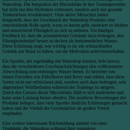
Waterdrop. Die Integration der Microdrinks in ihre Trainingsroutine
hat nicht nur ihre Hydration verbessert, sondern auch das gesamte
Trinkerlebnis revolutioniert. Viele aktive Menschen haben
festgestellt, dass der Geschmack der Waterdrop Produkte eine
entscheidende Rolle spielt, wenn es darum geht, motiviert zu bleiben
und ausreichend Flüssigkeit zu sich zu nehmen. Ein häufiges
Feedback ist, dass die aromatisierten Getränke dazu beitragen, den
Flüssigkeitsbedarf besser zu decken als herkömmliches Wasser.
Diese Erfahrung zeigt, wie wichtig es ist, ein schmackhaftes
Getränk zur Hand zu haben, um die Motivation aufrechtzuerhalten.
Ein Sportler, der regelmäßig mit Waterdrop trainiert, hebt hervor,
dass die verschiedenen Geschmacksrichtungen eine willkommene
Abwechslung zum eintönigen Wasser bieten. Er berichtet von
seinen Favoriten wie Elderflower und Berry und erklärt, dass diese
Sorten nicht nur erfrischend sind, sondern auch dazu beitragen, sein
allgemeines Wohlbefinden während des Trainings zu steigern.
Durch den Genuss dieser Microdrinks fühlt er sich motivierter und
kann seine Leistung besser abrufen. Die positiven Bewertungen der
Produkte belegen, dass viele Sportler ähnliche Erfahrungen gemacht
haben und die Vielfalt der Geschmäcker als großen Vorteil
empfinden.
Eine weitere interessante Rückmeldung stammt von einer
Triathletin, die Waterdrop während ihrer intensiven