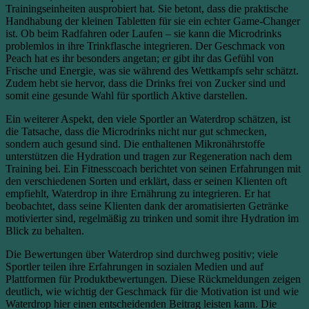
Trainingseinheiten ausprobiert hat. Sie betont, dass die praktische
Handhabung der kleinen Tabletten für sie ein echter Game-Changer
ist. Ob beim Radfahren oder Laufen – sie kann die Microdrinks
problemlos in ihre Trinkflasche integrieren. Der Geschmack von
Peach hat es ihr besonders angetan; er gibt ihr das Gefühl von
Frische und Energie, was sie während des Wettkampfs sehr schätzt.
Zudem hebt sie hervor, dass die Drinks frei von Zucker sind und
somit eine gesunde Wahl für sportlich Aktive darstellen.
Ein weiterer Aspekt, den viele Sportler an Waterdrop schätzen, ist
die Tatsache, dass die Microdrinks nicht nur gut schmecken,
sondern auch gesund sind. Die enthaltenen Mikronährstoffe
unterstützen die Hydration und tragen zur Regeneration nach dem
Training bei. Ein Fitnesscoach berichtet von seinen Erfahrungen mit
den verschiedenen Sorten und erklärt, dass er seinen Klienten oft
empfiehlt, Waterdrop in ihre Ernährung zu integrieren. Er hat
beobachtet, dass seine Klienten dank der aromatisierten Getränke
motivierter sind, regelmäßig zu trinken und somit ihre Hydration im
Blick zu behalten.
Die Bewertungen über Waterdrop sind durchweg positiv; viele
Sportler teilen ihre Erfahrungen in sozialen Medien und auf
Plattformen für Produktbewertungen. Diese Rückmeldungen zeigen
deutlich, wie wichtig der Geschmack für die Motivation ist und wie
Waterdrop hier einen entscheidenden Beitrag leisten kann. Die