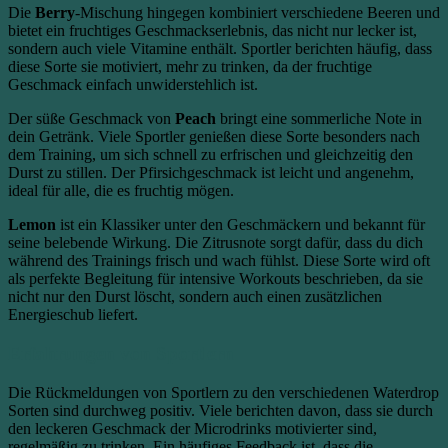
Die
Berry
-Mischung hingegen kombiniert verschiedene Beeren und
bietet ein fruchtiges Geschmackserlebnis, das nicht nur lecker ist,
sondern auch viele Vitamine enthält. Sportler berichten häufig, dass
diese Sorte sie motiviert, mehr zu trinken, da der fruchtige
Geschmack einfach unwiderstehlich ist.
Der süße Geschmack von
Peach
bringt eine sommerliche Note in
dein Getränk. Viele Sportler genießen diese Sorte besonders nach
dem Training, um sich schnell zu erfrischen und gleichzeitig den
Durst zu stillen. Der Pfirsichgeschmack ist leicht und angenehm,
ideal für alle, die es fruchtig mögen.
Lemon
ist ein Klassiker unter den Geschmäckern und bekannt für
seine belebende Wirkung. Die Zitrusnote sorgt dafür, dass du dich
während des Trainings frisch und wach fühlst. Diese Sorte wird oft
als perfekte Begleitung für intensive Workouts beschrieben, da sie
nicht nur den Durst löscht, sondern auch einen zusätzlichen
Energieschub liefert.
Erfahrungen von Sportlern
Die Rückmeldungen von Sportlern zu den verschiedenen Waterdrop
Sorten sind durchweg positiv. Viele berichten davon, dass sie durch
den leckeren Geschmack der Microdrinks motivierter sind,
regelmäßig zu trinken. Ein häufiges Feedback ist, dass die