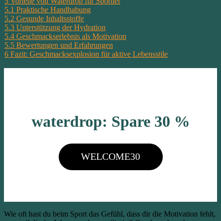
5
Vorteile von Waterdrop für Sportler
5.1
Praktische Handhabung
5.2
Gesunde Inhaltsstoffe
5.3
Unterstützung der Hydration
5.4
Geschmackserlebnis als Motivation
5.5
Bewertungen und Erfahrungen
6
Fazit: Geschmacksexplosion für aktive Lebensstile
waterdrop: Spare 30 %
WELCOME30
Wie oft hast du beim Sport das Gefühl, dass dir die Motivation fehlt,