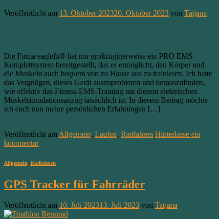
Veröffentlicht am
13. Oktober 2023
20. Oktober 2023
von
Tatjana
13
Okt.
Die Firma eaglefit® hat mir großzügigerweise ein PRO EMS-
Komplettsystem bereitgestellt, das es ermöglicht, den Körper und
die Muskeln auch bequem von zu Hause aus zu trainieren. Ich hatte
das Vergnügen, dieses Gerät auszuprobieren und herauszufinden,
wie effektiv das Fitness-EMS-Training mit diesem elektrischen
Muskelstimulationsanzug tatsächlich ist. In diesem Beitrag möchte
ich euch nun meine persönlichen Erfahrungen […]
Weiterlesen
→
Veröffentlicht am
Allgemein
,
Laufen
,
Radfahren
Hinterlasse ein
kommentar
Allgemein
,
Radfahren
GPS Tracker für Fahrräder
Veröffentlicht am
10. Juli 2023
13. Juli 2023
von
Tatjana