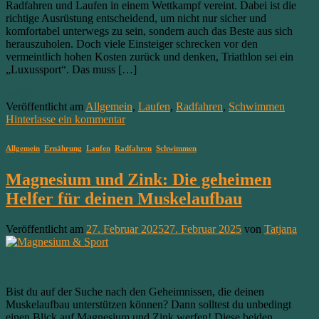
Radfahren und Laufen in einem Wettkampf vereint. Dabei ist die
richtige Ausrüstung entscheidend, um nicht nur sicher und
komfortabel unterwegs zu sein, sondern auch das Beste aus sich
herauszuholen. Doch viele Einsteiger schrecken vor den
vermeintlich hohen Kosten zurück und denken, Triathlon sei ein
„Luxussport“. Das muss […]
Weiterlesen
→
Veröffentlicht am
Allgemein
,
Laufen
,
Radfahren
,
Schwimmen
Hinterlasse ein kommentar
Allgemein
,
Ernährung
,
Laufen
,
Radfahren
,
Schwimmen
Magnesium und Zink: Die geheimen
Helfer für deinen Muskelaufbau
Veröffentlicht am
27. Februar 2025
27. Februar 2025
von
Tatjana
27
Feb.
Bist du auf der Suche nach den Geheimnissen, die deinen
Muskelaufbau unterstützen können? Dann solltest du unbedingt
einen Blick auf Magnesium und Zink werfen! Diese beiden