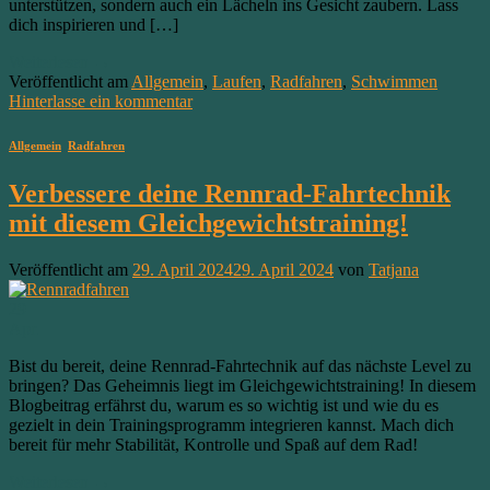
unterstützen, sondern auch ein Lächeln ins Gesicht zaubern. Lass
dich inspirieren und […]
Weiterlesen
→
Veröffentlicht am
Allgemein
,
Laufen
,
Radfahren
,
Schwimmen
Hinterlasse ein kommentar
Allgemein
,
Radfahren
Verbessere deine Rennrad-Fahrtechnik
mit diesem Gleichgewichtstraining!
Veröffentlicht am
29. April 2024
29. April 2024
von
Tatjana
29
Apr.
Bist du bereit, deine Rennrad-Fahrtechnik auf das nächste Level zu
bringen? Das Geheimnis liegt im Gleichgewichtstraining! In diesem
Blogbeitrag erfährst du, warum es so wichtig ist und wie du es
gezielt in dein Trainingsprogramm integrieren kannst. Mach dich
bereit für mehr Stabilität, Kontrolle und Spaß auf dem Rad!
Weiterlesen
→