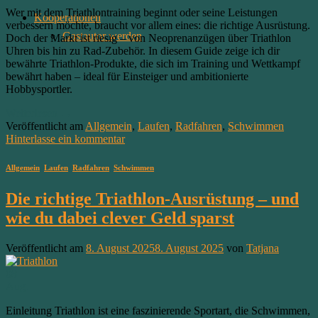
Wer mit dem Triathlontraining beginnt oder seine Leistungen
Kooperationen
verbessern möchte, braucht vor allem eines: die richtige Ausrüstung.
Gastautor werden
Doch der Markt ist riesig – von Neoprenanzügen über Triathlon
Uhren bis hin zu Rad-Zubehör. In diesem Guide zeige ich dir
bewährte Triathlon-Produkte, die sich im Training und Wettkampf
bewährt haben – ideal für Einsteiger und ambitionierte
Hobbysportler.
Weiterlesen
→
Veröffentlicht am
Allgemein
,
Laufen
,
Radfahren
,
Schwimmen
Hinterlasse ein kommentar
Allgemein
,
Laufen
,
Radfahren
,
Schwimmen
Die richtige Triathlon-Ausrüstung – und
wie du dabei clever Geld sparst
Veröffentlicht am
8. August 2025
8. August 2025
von
Tatjana
08
Aug.
Einleitung Triathlon ist eine faszinierende Sportart, die Schwimmen,