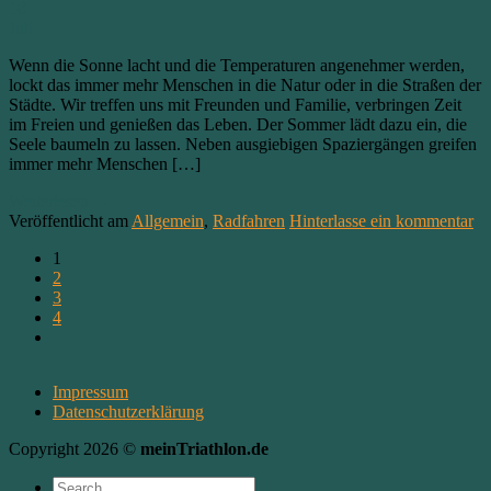
10
Juli
Wenn die Sonne lacht und die Temperaturen angenehmer werden,
lockt das immer mehr Menschen in die Natur oder in die Straßen der
Städte. Wir treffen uns mit Freunden und Familie, verbringen Zeit
im Freien und genießen das Leben. Der Sommer lädt dazu ein, die
Seele baumeln zu lassen. Neben ausgiebigen Spaziergängen greifen
immer mehr Menschen […]
Weiterlesen
→
Veröffentlicht am
Allgemein
,
Radfahren
Hinterlasse ein kommentar
1
2
3
4
Impressum
Datenschutzerklärung
Copyright 2026 ©
meinTriathlon.de