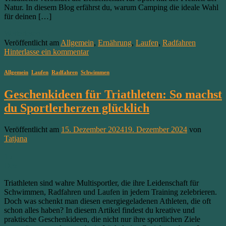
Natur. In diesem Blog erfährst du, warum Camping die ideale Wahl
für deinen […]
Weiterlesen
→
Veröffentlicht am
Allgemein
,
Ernährung
,
Laufen
,
Radfahren
Hinterlasse ein kommentar
Allgemein
,
Laufen
,
Radfahren
,
Schwimmen
Geschenkideen für Triathleten: So machst
du Sportlerherzen glücklich
Veröffentlicht am
15. Dezember 2024
19. Dezember 2024
von
Tatjana
15
Dez.
Triathleten sind wahre Multisportler, die ihre Leidenschaft für
Schwimmen, Radfahren und Laufen in jedem Training zelebrieren.
Doch was schenkt man diesen energiegeladenen Athleten, die oft
schon alles haben? In diesem Artikel findest du kreative und
praktische Geschenkideen, die nicht nur ihre sportlichen Ziele