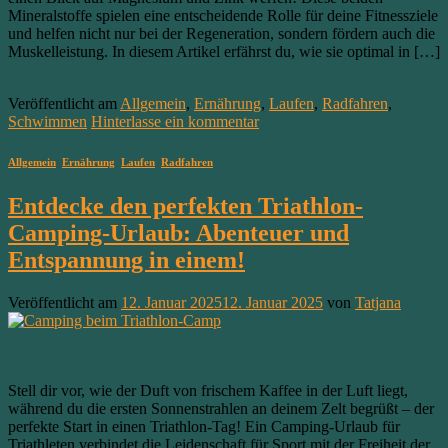
Mineralstoffe spielen eine entscheidende Rolle für deine Fitnessziele
und helfen nicht nur bei der Regeneration, sondern fördern auch die
Muskelleistung. In diesem Artikel erfährst du, wie sie optimal in […]
Weiterlesen
→
Veröffentlicht am
Allgemein
,
Ernährung
,
Laufen
,
Radfahren
,
Schwimmen
Hinterlasse ein kommentar
Allgemein
,
Ernährung
,
Laufen
,
Radfahren
Entdecke den perfekten Triathlon-
Camping-Urlaub: Abenteuer und
Entspannung in einem!
Veröffentlicht am
12. Januar 2025
12. Januar 2025
von
Tatjana
12
Jan.
Stell dir vor, wie der Duft von frischem Kaffee in der Luft liegt,
während du die ersten Sonnenstrahlen an deinem Zelt begrüßt – der
perfekte Start in einen Triathlon-Tag! Ein Camping-Urlaub für
Triathleten verbindet die Leidenschaft für Sport mit der Freiheit der