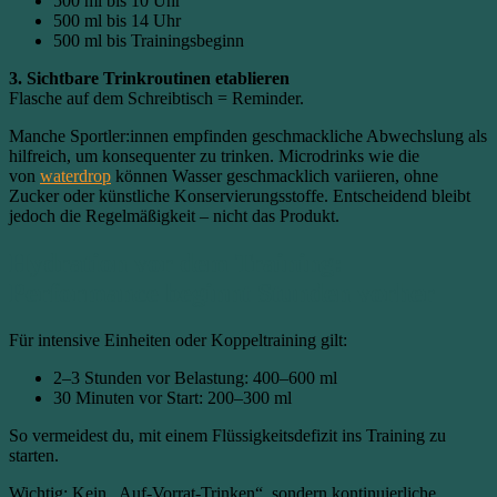
500 ml bis 10 Uhr
500 ml bis 14 Uhr
500 ml bis Trainingsbeginn
3. Sichtbare Trinkroutinen etablieren
Flasche auf dem Schreibtisch = Reminder.
Manche Sportler:innen empfinden geschmackliche Abwechslung als
hilfreich, um konsequenter zu trinken. Microdrinks wie die
von
waterdrop
können Wasser geschmacklich variieren, ohne
Zucker oder künstliche Konservierungsstoffe. Entscheidend bleibt
jedoch die Regelmäßigkeit – nicht das Produkt.
Hydration vor dem Training:
Performance beginnt Stunden vorher
Für intensive Einheiten oder Koppeltraining gilt:
2–3 Stunden vor Belastung: 400–600 ml
30 Minuten vor Start: 200–300 ml
So vermeidest du, mit einem Flüssigkeitsdefizit ins Training zu
starten.
Wichtig: Kein „Auf-Vorrat-Trinken“, sondern kontinuierliche