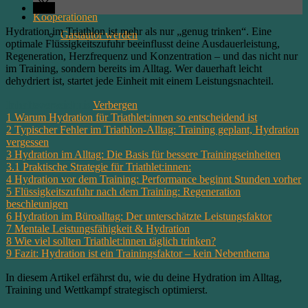
Kooperationen
Hydration im Triathlon ist mehr als nur „genug trinken“. Eine
Gastautor werden
optimale Flüssigkeitszufuhr beeinflusst deine Ausdauerleistung,
Regeneration, Herzfrequenz und Konzentration – und das nicht nur
im Training, sondern bereits im Alltag. Wer dauerhaft leicht
dehydriert ist, startet jede Einheit mit einem Leistungsnachteil.
Inhaltsverzeichnis
Verbergen
1
Warum Hydration für Triathlet:innen so entscheidend ist
2
Typischer Fehler im Triathlon-Alltag: Training geplant, Hydration
vergessen
3
Hydration im Alltag: Die Basis für bessere Trainingseinheiten
3.1
Praktische Strategie für Triathlet:innen:
4
Hydration vor dem Training: Performance beginnt Stunden vorher
5
Flüssigkeitszufuhr nach dem Training: Regeneration
beschleunigen
6
Hydration im Büroalltag: Der unterschätzte Leistungsfaktor
7
Mentale Leistungsfähigkeit & Hydration
8
Wie viel sollten Triathlet:innen täglich trinken?
9
Fazit: Hydration ist ein Trainingsfaktor – kein Nebenthema
In diesem Artikel erfährst du, wie du deine Hydration im Alltag,
Training und Wettkampf strategisch optimierst.