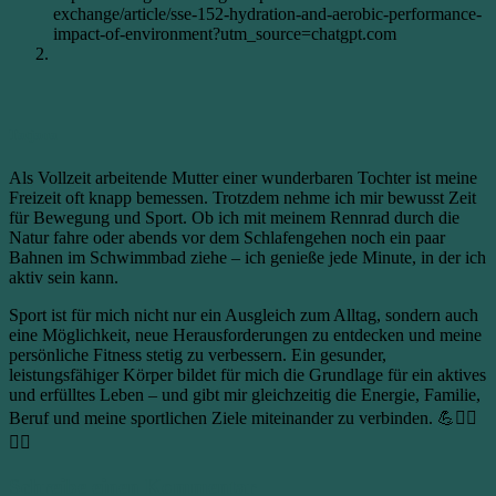
exchange/article/sse-152-hydration-and-aerobic-performance-
impact-of-environment?utm_source=chatgpt.com
Tatjana
Als Vollzeit arbeitende Mutter einer wunderbaren Tochter ist meine
Freizeit oft knapp bemessen. Trotzdem nehme ich mir bewusst Zeit
für Bewegung und Sport. Ob ich mit meinem Rennrad durch die
Natur fahre oder abends vor dem Schlafengehen noch ein paar
Bahnen im Schwimmbad ziehe – ich genieße jede Minute, in der ich
aktiv sein kann.
Sport ist für mich nicht nur ein Ausgleich zum Alltag, sondern auch
eine Möglichkeit, neue Herausforderungen zu entdecken und meine
persönliche Fitness stetig zu verbessern. Ein gesunder,
leistungsfähiger Körper bildet für mich die Grundlage für ein aktives
und erfülltes Leben – und gibt mir gleichzeitig die Energie, Familie,
Beruf und meine sportlichen Ziele miteinander zu verbinden. 💪🚴‍♀️
🏊‍♀️
Schreibe einen Kommentar