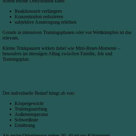
Schon leichte Dehydration kann:
Reaktionszeit verlängern
Konzentration reduzieren
subjektive Anstrengung erhöhen
Gerade in intensiven Trainingsphasen oder vor Wettkämpfen ist das
relevant.
Kleine Trinkpausen wirken dabei wie Mini-Reset-Momente –
besonders im stressigen Alltag zwischen Familie, Job und
Trainingsplan.
Wie viel sollten Triathlet:innen täglich
trinken?
Der individuelle Bedarf hängt ab von:
Körpergewicht
Trainingsumfang
Außentemperatur
Schweißrate
Ernährung
Als grobe Orientierung gelten 30–40 ml pro Kilogramm