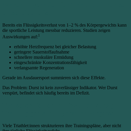
Warum Hydration für Triathlet:innen so
entscheidend ist
Bereits ein Flüssigkeitsverlust von 1–2 % des Körpergewichts kann
die sportliche Leistung messbar reduzieren. Studien zeigen
1
Auswirkungen auf:
erhöhte Herzfrequenz bei gleicher Belastung
geringere Sauerstoffaufnahme
schnellere muskuläre Ermüdung
eingeschränkte Konzentrationsfähigkeit
verlangsamte Regeneration
Gerade im Ausdauersport summieren sich diese Effekte.
Das Problem: Durst ist kein zuverlässiger Indikator. Wer Durst
verspürt, befindet sich häufig bereits im Defizit.
Typischer Fehler im Triathlon-Alltag:
Training geplant, Hydration vergessen
Viele Triathlet:innen strukturieren ihre Trainingspläne, aber nicht
ihre tägliche Flüssigkeitszufuhr.