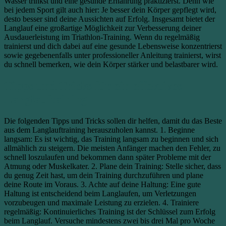
Wasser trinkst und eine gesunde Ernährung praktizierst. Denn wie
bei jedem Sport gilt auch hier: Je besser dein Körper gepflegt wird,
desto besser sind deine Aussichten auf Erfolg. Insgesamt bietet der
Langlauf eine großartige Möglichkeit zur Verbesserung deiner
Ausdauerleistung im Triathlon-Training. Wenn du regelmäßig
trainierst und dich dabei auf eine gesunde Lebensweise konzentrierst
sowie gegebenenfalls unter professioneller Anleitung trainierst, wirst
du schnell bemerken, wie dein Körper stärker und belastbarer wird.
Tipps und Tricks für ein effektives
Langlauftaining
Die folgenden Tipps und Tricks sollen dir helfen, damit du das Beste
aus dem Langlauftraining herauszuholen kannst. 1. Beginne
langsam: Es ist wichtig, das Training langsam zu beginnen und sich
allmählich zu steigern. Die meisten Anfänger machen den Fehler, zu
schnell loszulaufen und bekommen dann später Probleme mit der
Atmung oder Muskelkater. 2. Plane dein Training: Stelle sicher, dass
du genug Zeit hast, um dein Training durchzuführen und plane
deine Route im Voraus. 3. Achte auf deine Haltung: Eine gute
Haltung ist entscheidend beim Langlaufen, um Verletzungen
vorzubeugen und maximale Leistung zu erzielen. 4. Trainiere
regelmäßig: Kontinuierliches Training ist der Schlüssel zum Erfolg
beim Langlauf. Versuche mindestens zwei bis drei Mal pro Woche