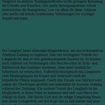
Vergleich zu anderen Trainingsmethoden ist die geringere Belastung
für Gelenke und Knochen. Der sanfte Bewegungsablauf schont
insbesondere die Kniegelenke, was vor allem für ältere Athleten
oder solche mit bereits bestehenden Verletzungen ein wichtiger
Aspekt sein kann.
Fazit: Warum der Langlauf eine positive
Ergänzung zum herkömmlichen
Triathlon-Training sein kann
Der Langlauf bietet vielseitige Möglichkeiten, um das herkömmliche
Triathlon-Training zu ergänzen. Eine der wichtigsten Vorteile des
Langlaufs ist, dass er eine gelenkschonende Sportart ist. So können
auch Athleten mit Verletzungen oder Beschwerden im Knie- und
Hüftbereich ihre Ausdauer trainieren, ohne dabei zusätzliche
Schmerzen zu verursachen. Außerdem beansprucht das Langlaufen
viele Muskelgruppen im Körper und verbessert somit die
körperliche Fitness insgesamt. Durch den Einsatz von Stöcken wird
zudem der Oberkörper gestärkt und unterstützt die korrekte Haltung
während des Trainings. Ein weiterer Vorteil des Langlaufs ist die
Möglichkeit, in freier Natur zu trainieren und sich vom Stress des
Alltags zu lösen. Die frische Luft und die ruhige Umgebung bieten
eine ideale Gelegenheit, um den Kopf frei zu bekommen und neue