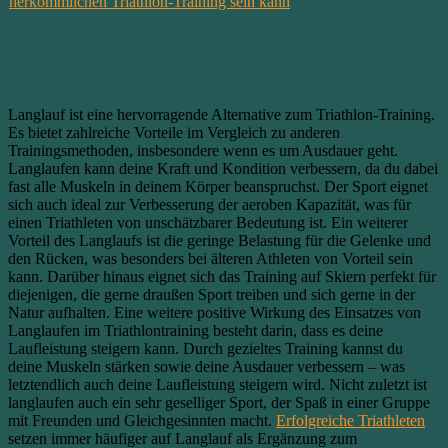
herkömmlichen Triathlon-Training sein kann
Warum Langlauf eine gute Alternative
für das Triathlon-Training ist
Langlauf ist eine hervorragende Alternative zum Triathlon-Training.
Es bietet zahlreiche Vorteile im Vergleich zu anderen
Trainingsmethoden, insbesondere wenn es um Ausdauer geht.
Langlaufen kann deine Kraft und Kondition verbessern, da du dabei
fast alle Muskeln in deinem Körper beanspruchst. Der Sport eignet
sich auch ideal zur Verbesserung der aeroben Kapazität, was für
einen Triathleten von unschätzbarer Bedeutung ist. Ein weiterer
Vorteil des Langlaufs ist die geringe Belastung für die Gelenke und
den Rücken, was besonders bei älteren Athleten von Vorteil sein
kann. Darüber hinaus eignet sich das Training auf Skiern perfekt für
diejenigen, die gerne draußen Sport treiben und sich gerne in der
Natur aufhalten. Eine weitere positive Wirkung des Einsatzes von
Langlaufen im Triathlontraining besteht darin, dass es deine
Laufleistung steigern kann. Durch gezieltes Training kannst du
deine Muskeln stärken sowie deine Ausdauer verbessern – was
letztendlich auch deine Laufleistung steigern wird. Nicht zuletzt ist
langlaufen auch ein sehr geselliger Sport, der Spaß in einer Gruppe
mit Freunden und Gleichgesinnten macht.
Erfolgreiche Triathleten
setzen immer häufiger auf Langlauf als Ergänzung zum