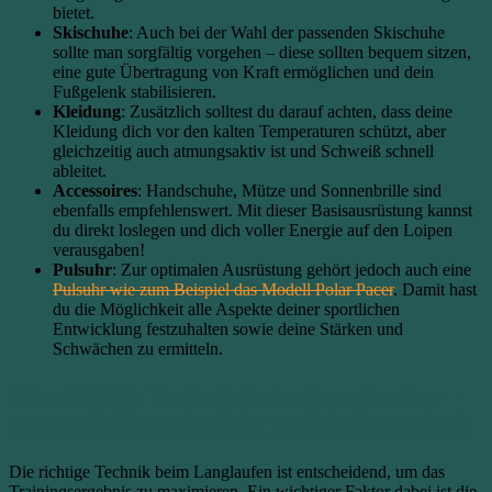
bietet.
Skischuhe
: Auch bei der Wahl der passenden Skischuhe
sollte man sorgfältig vorgehen – diese sollten bequem sitzen,
eine gute Übertragung von Kraft ermöglichen und dein
Fußgelenk stabilisieren.
Kleidung
: Zusätzlich solltest du darauf achten, dass deine
Kleidung dich vor den kalten Temperaturen schützt, aber
gleichzeitig auch atmungsaktiv ist und Schweiß schnell
ableitet.
Accessoires
: Handschuhe, Mütze und Sonnenbrille sind
ebenfalls empfehlenswert. Mit dieser Basisausrüstung kannst
du direkt loslegen und dich voller Energie auf den Loipen
verausgaben!
Pulsuhr
: Zur optimalen Ausrüstung gehört jedoch auch eine
Pulsuhr wie zum Beispiel das Modell Polar Pacer
. Damit hast
du die Möglichkeit alle Aspekte deiner sportlichen
Entwicklung festzuhalten sowie deine Stärken und
Schwächen zu ermitteln.
Die richtige Technik beim Langlaufen –
So maximierst du dein Trainingsergebnis
Die richtige Technik beim Langlaufen ist entscheidend, um das
Trainingsergebnis zu maximieren. Ein wichtiger Faktor dabei ist die