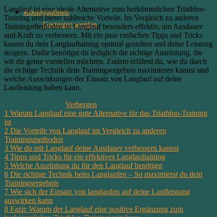
Langlauf ist eine ideale Alternative zum herkömmlichen Triathlon-
Kooperationen
Training und bietet zahlreiche Vorteile. Im Vergleich zu anderen
Gastautor werden
Trainingsmethoden ist Langlauf besonders effektiv, um Ausdauer
und Kraft zu verbessern. Mit ein paar einfachen Tipps und Tricks
kannst du dein Langlauftaining optimal gestalten und deine Leistung
steigern. Dafür benötigst du lediglich die richtige Ausrüstung, die
wir dir gerne vorstellen möchten. Zudem erfährst du, wie du durch
die richtige Technik dein Trainingsergebnis maximieren kannst und
welche Auswirkungen der Einsatz von Langlauf auf deine
Laufleistung haben kann.
Inhaltsverzeichnis
Verbergen
1
Warum Langlauf eine gute Alternative für das Triathlon-Training
ist
2
Die Vorteile von Langlauf im Vergleich zu anderen
Trainingsmethoden
3
Wie du mit Langlauf deine Ausdauer verbessern kannst
4
Tipps und Tricks für ein effektives Langlauftaining
5
Welche Ausrüstung du für den Langlauf benötigst
6
Die richtige Technik beim Langlaufen – So maximierst du dein
Trainingsergebnis
7
Wie sich der Einsatz von langlaufen auf deine Laufleistung
auswirken kann
8
Fazit: Warum der Langlauf eine positive Ergänzung zum