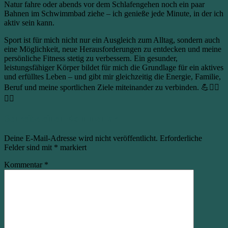
Natur fahre oder abends vor dem Schlafengehen noch ein paar
Bahnen im Schwimmbad ziehe – ich genieße jede Minute, in der ich
aktiv sein kann.
Sport ist für mich nicht nur ein Ausgleich zum Alltag, sondern auch
eine Möglichkeit, neue Herausforderungen zu entdecken und meine
persönliche Fitness stetig zu verbessern. Ein gesunder,
leistungsfähiger Körper bildet für mich die Grundlage für ein aktives
und erfülltes Leben – und gibt mir gleichzeitig die Energie, Familie,
Beruf und meine sportlichen Ziele miteinander zu verbinden. 💪🚴‍♀️
🏊‍♀️
Schreibe einen Kommentar
Deine E-Mail-Adresse wird nicht veröffentlicht.
Erforderliche
Felder sind mit
*
markiert
Kommentar
*