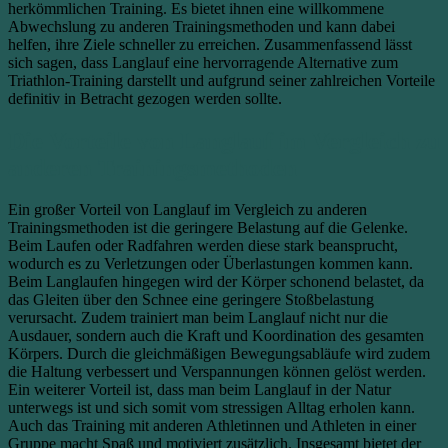
herkömmlichen Training. Es bietet ihnen eine willkommene
Abwechslung zu anderen Trainingsmethoden und kann dabei
helfen, ihre Ziele schneller zu erreichen. Zusammenfassend lässt
sich sagen, dass Langlauf eine hervorragende Alternative zum
Triathlon-Training darstellt und aufgrund seiner zahlreichen Vorteile
definitiv in Betracht gezogen werden sollte.
Die Vorteile von Langlauf im Vergleich zu
anderen Trainingsmethoden
Ein großer Vorteil von Langlauf im Vergleich zu anderen
Trainingsmethoden ist die geringere Belastung auf die Gelenke.
Beim Laufen oder Radfahren werden diese stark beansprucht,
wodurch es zu Verletzungen oder Überlastungen kommen kann.
Beim Langlaufen hingegen wird der Körper schonend belastet, da
das Gleiten über den Schnee eine geringere Stoßbelastung
verursacht. Zudem trainiert man beim Langlauf nicht nur die
Ausdauer, sondern auch die Kraft und Koordination des gesamten
Körpers. Durch die gleichmäßigen Bewegungsabläufe wird zudem
die Haltung verbessert und Verspannungen können gelöst werden.
Ein weiterer Vorteil ist, dass man beim Langlauf in der Natur
unterwegs ist und sich somit vom stressigen Alltag erholen kann.
Auch das Training mit anderen Athletinnen und Athleten in einer
Gruppe macht Spaß und motiviert zusätzlich. Insgesamt bietet der