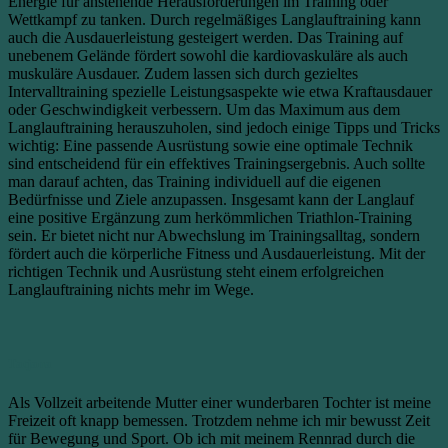
Energie für anstehende Herausforderungen im Training oder
Wettkampf zu tanken. Durch regelmäßiges Langlauftraining kann
auch die Ausdauerleistung gesteigert werden. Das Training auf
unebenem Gelände fördert sowohl die kardiovaskuläre als auch
muskuläre Ausdauer. Zudem lassen sich durch gezieltes
Intervalltraining spezielle Leistungsaspekte wie etwa Kraftausdauer
oder Geschwindigkeit verbessern. Um das Maximum aus dem
Langlauftraining herauszuholen, sind jedoch einige Tipps und Tricks
wichtig: Eine passende Ausrüstung sowie eine optimale Technik
sind entscheidend für ein effektives Trainingsergebnis. Auch sollte
man darauf achten, das Training individuell auf die eigenen
Bedürfnisse und Ziele anzupassen. Insgesamt kann der Langlauf
eine positive Ergänzung zum herkömmlichen Triathlon-Training
sein. Er bietet nicht nur Abwechslung im Trainingsalltag, sondern
fördert auch die körperliche Fitness und Ausdauerleistung. Mit der
richtigen Technik und Ausrüstung steht einem erfolgreichen
Langlauftraining nichts mehr im Wege.
Tatjana
Als Vollzeit arbeitende Mutter einer wunderbaren Tochter ist meine
Freizeit oft knapp bemessen. Trotzdem nehme ich mir bewusst Zeit
für Bewegung und Sport. Ob ich mit meinem Rennrad durch die